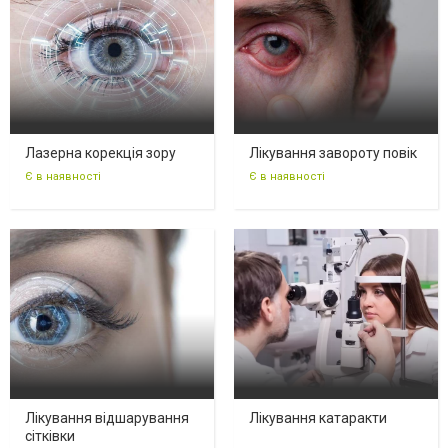
Лазерна корекція зору
Лікування завороту повік
Є в наявності
Є в наявності
Лікування відшарування
Лікування катаракти
сітківки