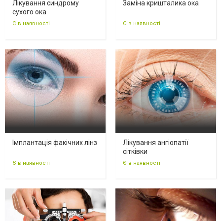
Лікування синдрому
Заміна кришталика ока
сухого ока
Є в наявності
Є в наявності
Імплантація факічних лінз
Лікування ангіопатії
сітківки
Є в наявності
Є в наявності