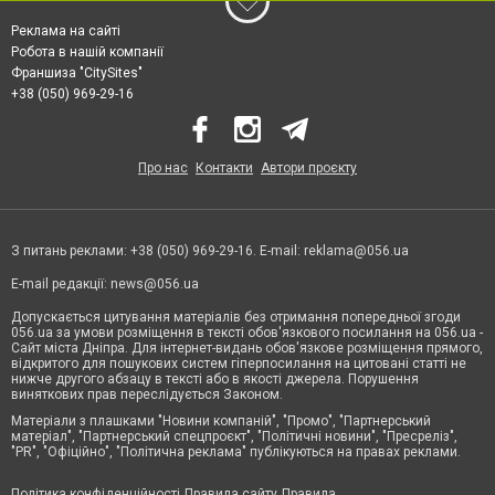
Реклама на сайті
Робота в нашій компанії
Франшиза "CitySites"
+38 (050) 969-29-16
Про нас
Контакти
Автори проєкту
З питань реклами: +38 (050) 969-29-16. E-mail:
reklama@056.ua
E-mail редакції:
news@056.ua
Допускається цитування матеріалів без отримання попередньої згоди
056.ua за умови розміщення в тексті обов'язкового посилання на 056.ua -
Сайт міста Дніпра. Для інтернет-видань обов'язкове розміщення прямого,
відкритого для пошукових систем гіперпосилання на цитовані статті не
нижче другого абзацу в тексті або в якості джерела. Порушення
виняткових прав переслідується Законом.
Матеріали з плашками "Новини компаній", "Промо", "Партнерський
матеріал", "Партнерський спецпроєкт", "Політичні новини", "Пресреліз",
"PR", "Офіційно", "Політична реклама" публікуються на правах реклами.
Політика конфіденційності
Правила сайту
Правила