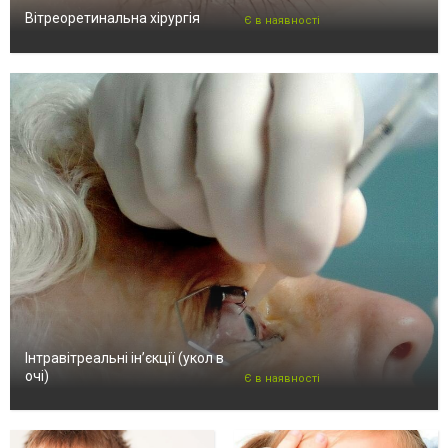
Вітреоретинальна хірургія
Є в наявності
Інтравітреальні ін’єкції (укол в
очі)
Є в наявності