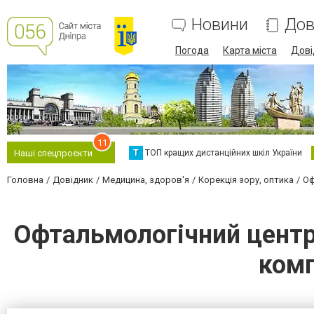
Новини
Дов
Погода
Карта міста
Дові
11
Т
ТОП кращих дистанційних шкіл України
Наші спецпроєкти
Головна
Довідник
Медицина, здоров'я
Корекція зору, оптика
Оф
Офтальмологічний центр 
комп