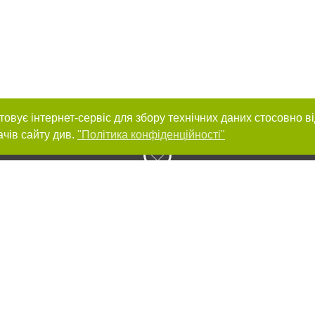
товує інтернет-сервіс для збору технічних даних стосовно в
ачів сайту див.
"Політика конфіденційності"
нас :
и
Автори проєкту
ування матеріалів без отримання попередньої згоди 056.ua за умови розміще
силання на 056.ua - Сайт міста Дніпра. Для інтернет-видань обов'язкове роз
шукових систем гіперпосилання на цитовані статті не нижче другого абзацу в
Порушення виняткових прав переслідується Законом.
ками "Новини компаній", "Промо", "Партнерський матеріал", "Партнерський спе