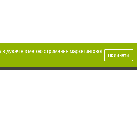
ідвідувачів з метою отримання маркетингової
Прийняти
ння в тексті
міщення прямого,
 тексті або в
цпроєкт",