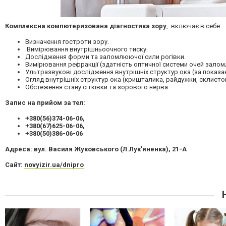
Комплексна компютеризована діагностика зору
, включає в себе:
Визначення гостроти зору.
Вимірювання внутрішньоочного тиску.
Дослідження форми та заломлюючої сили рогівки.
Вимірювання рефракції (здатність оптичної системи очей залом
Ультразвукові дослідження внутрішніх структур ока (за показа
Огляд внутрішніх структур ока (кришталика, райдужки, склистог
Обстеження стану сітківки та зорового нерва.
Запис на прийом за тел:
+380(56)374-06-06,
+380(67)625-06-06,
+380(50)386-06-06
Адреса: вул. Василя Жуковського (Л.Лук'яненка), 21-А
Сайт:
novyizir.ua/dnipro
Н