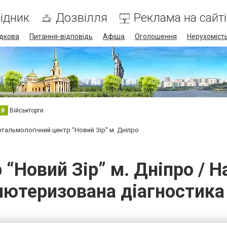
ідник
Дозвілля
Реклама на сайті
дкова
Питання-відповідь
Афіша
Оголошення
Нерухоміст
В
Військторги
тальмологічний центр “Новий Зір” м. Дніпро
“Новий Зір” м. Дніпро / Н
ютеризована діагностика