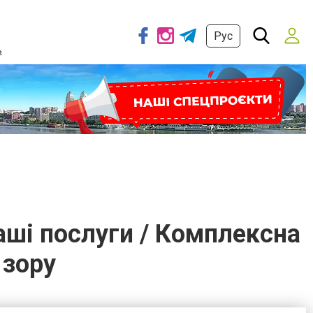
Рус
ь
аші послуги / Комплексна
 зору