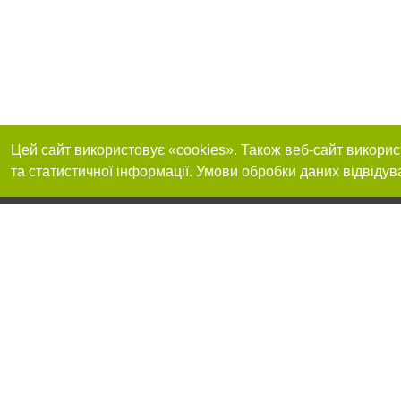
Цей сайт використовує «cookies». Також веб-сайт викорис
та статистичної інформації. Умови обробки даних відвідув
Реклама на сайті
Приєднуйтесь до 
Робота в нашій компанії
Франшиза "CitySites"
Про нас
Контакт
+38 (050) 969-29-16
З питань реклами: +38 (050) 969-29-16. E-mail:
Допускається цит
reklama@056.ua
обов'язкового по
відкритого для по
якості джерела. 
E-mail редакції:
news@056.ua
Матеріали з плаш