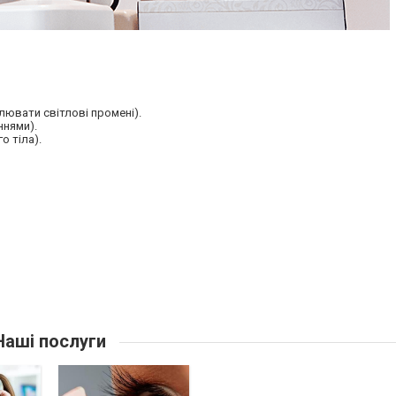
лювати світлові промені).
ннями).
о тіла).
аші послуги