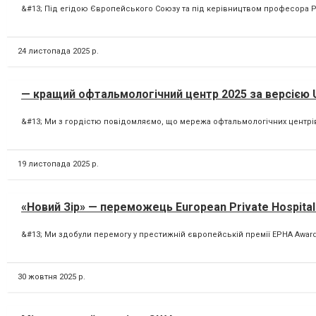
&#13; Під егідою Європейського Союзу та під керівництвом професора Роб
24 листопада 2025 р.
— кращий офтальмологічний центр 2025 за версією U
&#13; Ми з гордістю повідомляємо, що мережа офтальмологічних центрів 
19 листопада 2025 р.
«Новий Зір» — переможець European Private Hospital
&#13; Ми здобули перемогу у престижній європейській премії EPHA Awards 
30 жовтня 2025 р.