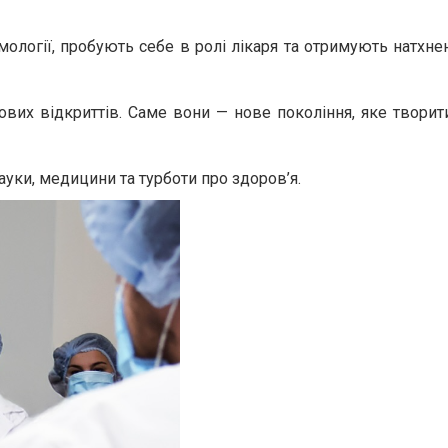
ьмології, пробують себе в ролі лікаря та отримують натхне
 нових відкриттів. Саме вони — нове покоління, яке твори
ауки, медицини та турботи про здоров’я.