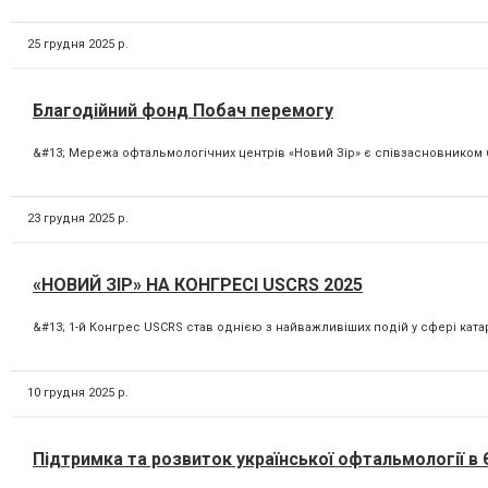
25 грудня 2025 р.
Благодійний фонд Побач перемогу
&#13; Мережа офтальмологічних центрів «Новий Зір» є співзасновником бл
23 грудня 2025 р.
«НОВИЙ ЗІР» НА КОНГРЕСІ USCRS 2025
&#13; 1-й Конгрес USCRS став однією з найважливіших подій у сфері катарак
10 грудня 2025 р.
Підтримка та розвиток української офтальмології в 