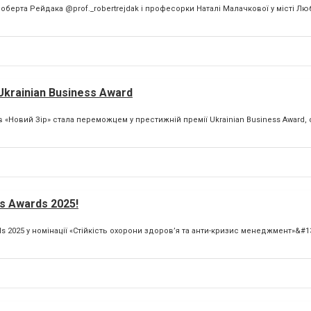
ерта Рейдака @prof._robertrejdak і професорки Наталі Малачкової у місті Люб
krainian Business Award
«Новий Зір» стала переможцем у престижній премії Ukrainian Business Award, 
s Awards 2025!
2025 у номінації «Стійкість охорони здоров’я та анти-кризис менеджмент»&#13;