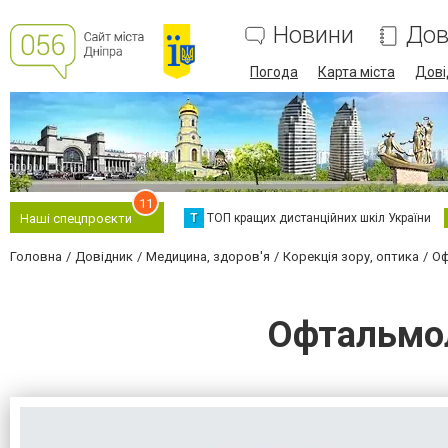
Новини
Дов
Погода
Карта міста
Дові
11
Т
ТОП кращих дистанційних шкіл України
Наші спецпроєкти
Головна
Довідник
Медицина, здоров'я
Корекція зору, оптика
Оф
Офтальмол