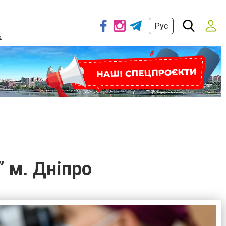
Рус
ь
 м. Дніпро