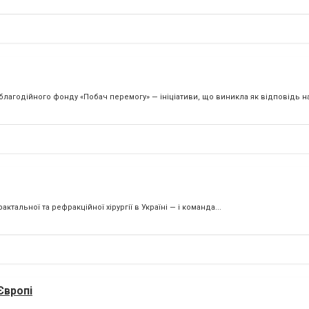
агодійного фонду «Побач перемогу» — ініціативи, що виникла як відповідь на 
тальної та рефракційної хірургії в Україні — і команда...
Європі