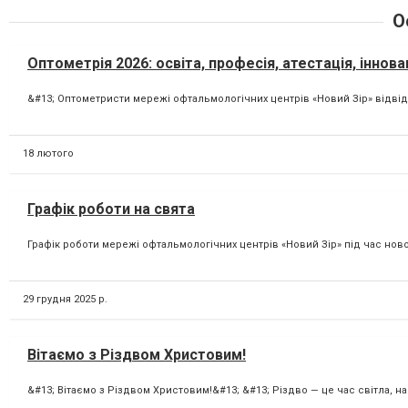
О
Оптометрія 2026: освіта, професія, атестація, інновац
&#13; Оптометристи мережі офтальмологічних центрів «Новий Зір» відвідал
18 лютого
Графік роботи на свята
Графік роботи мережі офтальмологічних центрів «Новий Зір» під час новорі
29 грудня 2025 р.
Вітаємо з Різдвом Христовим!
&#13; Вітаємо з Різдвом Христовим!&#13; &#13; Різдво — це час світла, над