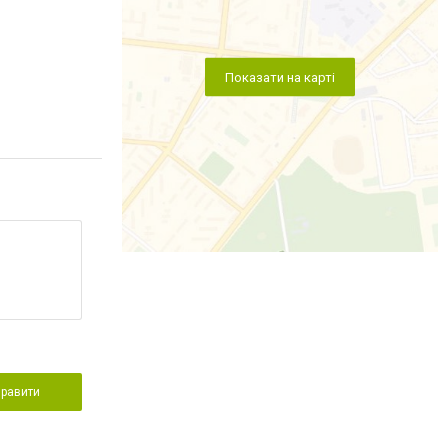
Показати на карті
правити