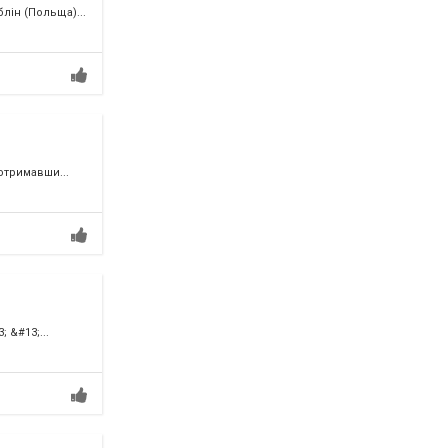
лін (Польща)...
отримавши...
 &#13;...