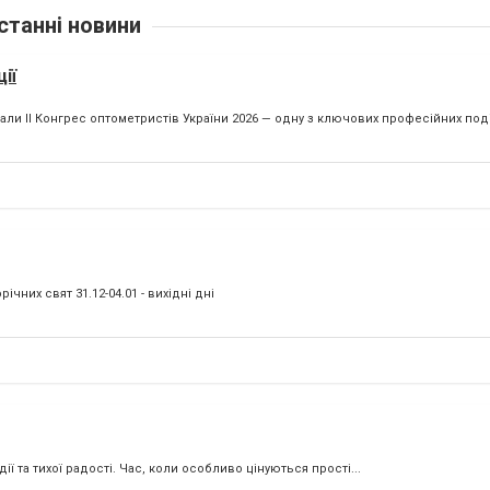
станні новини
ії
и ІІ Конгрес оптометристів України 2026 — одну з ключових професійних подій 
чних свят 31.12-04.01 - вихідні дні
ії та тихої радості. Час, коли особливо цінуються прості...