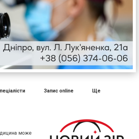
пеціалісти
Запис online
Ще
медицина може