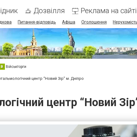
ідник
Дозвілля
Реклама на сайті
дкова
Питання-відповідь
Афіша
Оголошення
Нерухоміст
В
Військторги
тальмологічний центр “Новий Зір” м. Дніпро
огічний центр “Новий Зір”