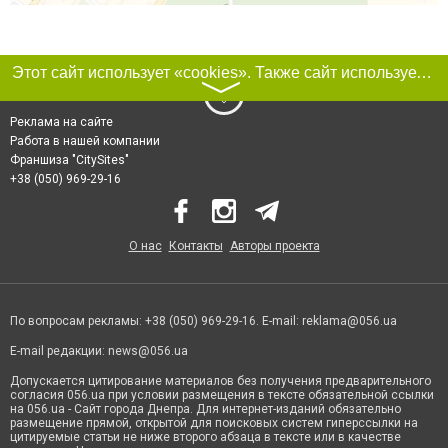
Этот сайт использует «cookies». Также сайт использует интернет-сервис для сбора технических данных касательно посетителей с целью получения маркетинговой и статистической информации. Условия обработки данных посетителей сайта см.
〉
Реклама на сайте
Работа в нашей компании
Франшиза "CitySites"
+38 (050) 969-29-16
О нас
Контакты
Авторы проекта
По вопросам рекламы: +38 (050) 969-29-16. E-mail:
reklama@056.ua
E-mail редакции:
news@056.ua
Допускается цитирование материалов без получения предварительного
согласия 056.ua при условии размещения в тексте обязательной ссылки
на 056.ua - Сайт города Днепра. Для интернет-изданий обязательно
размещение прямой, открытой для поисковых систем гиперссылки на
цитируемые статьи не ниже второго абзаца в тексте или в качестве