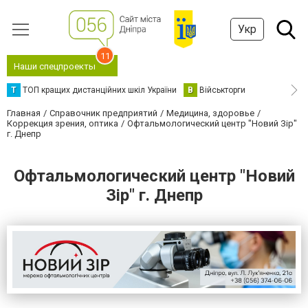
Укр
11
Наши спецпроекты
Т
ТОП кращих дистанційних шкіл України
В
Військторги
Главная
Справочник предприятий
Медицина, здоровье
Коррекция зрения, оптика
Офтальмологический центр "Новий Зір"
г. Днепр
Офтальмологический центр "Новий
Зір" г. Днепр